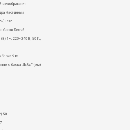
 Великобритания
ера Настенный
он) R32
го блока Белый
(В) 1~, 220~240 В, 50 Гц
 блока 9 кг
еннего блока ШхВхГ (мм)
) 50
.7