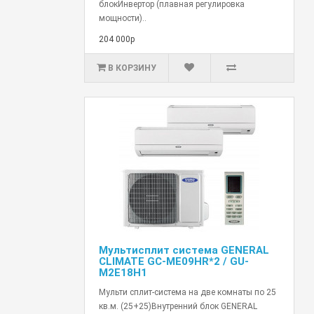
блокИнвертор (плавная регулировка
мощности)..
204 000р
В КОРЗИНУ
Мультисплит система GENERAL
CLIMATE GC-ME09HR*2 / GU-
M2E18H1
Мульти сплит-система на две комнаты по 25
кв.м. (25+25)Внутренний блок GENERAL