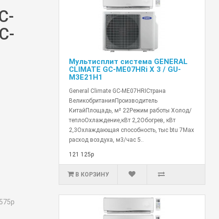
C-
C-
Мультисплит система GENERAL
CLIMATE GC-ME07HRi X 3 / GU-
M3E21H1
General Climate GC-ME07HRIСтрана
ВеликобританияПроизводитель
КитайПлощадь, м² 22Режим работы Холод/
теплоОхлаждение,кВт 2,2Обогрев, кВт
2,3Охлаждающая способность, тыс btu 7Max
расход воздуха, м3/час 5..
121 125р
В КОРЗИНУ
575р