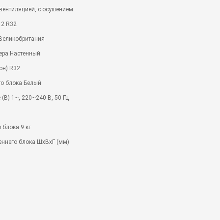
вентиляцией, с осушением
 2 R32
 Великобритания
ера Настенный
он) R32
го блока Белый
(В) 1~, 220~240 В, 50 Гц
 блока 9 кг
еннего блока ШхВхГ (мм)