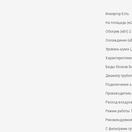
Инвертор Есть
На площадь (м2
Обогрев (кВт) 2
Охлаждение (кВ
Уровень шума (
Характеристики
Виды блоков В
Диаметр трубопр
Подключение э
Производитель G
Расход воздуха
Режим работы 
Рекомендуемая
С фильтрами гр