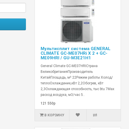
Мультисплит система GENERAL
CLIMATE GC-ME07HRi X 2 + GC-
ME09HRI / GU-M3E21H1
General Climate GC-ME07HRIСтрана
ВеликобританияПроизводитель
КитайПлощадь, м² 22Режим работы Холод/
теплоОхлаждение,кВт 2,2Обогрев, кВт
2,3Охлаждающая способность, тыс btu 7Max
расход воздуха, м3/час 5..
121 550р
В КОРЗИНУ