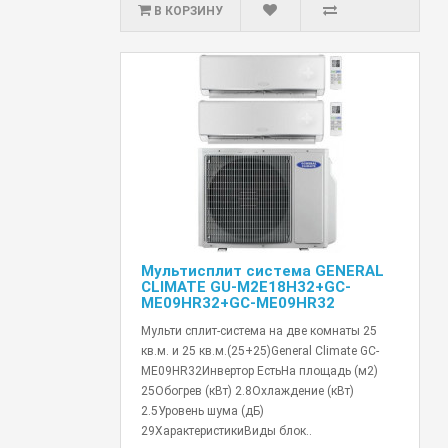
В КОРЗИНУ
Мультисплит система GENERAL
CLIMATE GU-M2E18H32+GC-
ME09HR32+GC-ME09HR32
Мульти сплит-система на две комнаты 25
кв.м. и 25 кв.м.(25+25)General Climate GC-
ME09HR32Инвертор ЕстьНа площадь (м2)
25Обогрев (кВт) 2.8Охлаждение (кВт)
2.5Уровень шума (дБ)
29ХарактеристикиВиды блок..