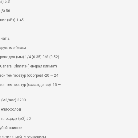
т) 5.3
дБ) 56
ие (кВт) 1.45
нат 2
аружные блоки
оводов (мм) 1/4 (6.35)-3/8 (9.52)
eneral Climate (Генерал климат)
он температур (обогрев) -20 — 24
он температур (охлаждение) -15 —
 (м3/час) 3200
Тепло-холод
 площадь (м2) 50
убой очистки
вентиляцией, с осушением