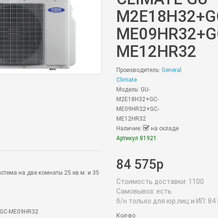
M2E18H32+G
ME09HR32+G
ME12HR32
Производитель:
General
Climate
Модель: GU-
M2E18H32+GC-
ME09HR32+GC-
ME12HR32
Наличие:
на складе
Артикул 81921
84 575р
стема на две комнаты 25 кв.м. и 35
Стоимость доставки:
1100
Самовывоз:
есть
б/н только для юр.лиц и ИП:
84 
e GC-ME09HR32
Кол-во