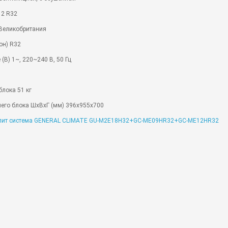
 2 R32
 Великобритания
он) R32
(В) 1~, 220~240 В, 50 Гц
блока 51 кг
его блока ШхВхГ (мм) 396x955x700
лит система GENERAL CLIMATE GU-M2E18H32+GC-ME09HR32+GC-ME12HR32