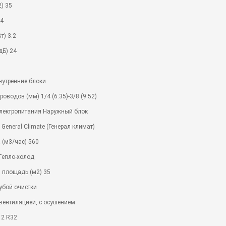
) 35
.4
т) 3.2
дБ) 24
нутренние блоки
оводов (мм) 1/4 (6.35)-3/8 (9.52)
лектропитания Наружный блок
General Climate (Генерал климат)
 (м3/час) 560
Тепло-холод
 площадь (м2) 35
убой очистки
вентиляцией, с осушением
 2 R32