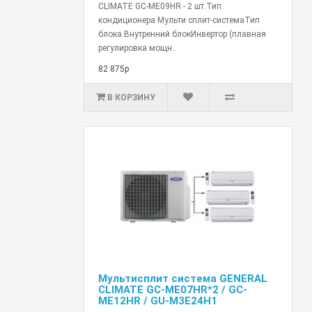
CLIMATE GC-ME09HR - 2 шт.Тип
кондиционера Мульти сплит-системаТип
блока Внутренний блокИнвертор (плавная
регулировка мощн..
82 875р
В КОРЗИНУ
Мультисплит система GENERAL
CLIMATE GC-ME07HR*2 / GC-
ME12HR / GU-M3E24H1