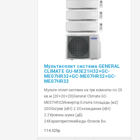
Мультисплит система GENERAL
CLIMATE GU-M3E21H32+GC-
ME07HR32+GC-ME07HR32+GC-
ME07HR32
Мульти сплит-система на три комнаты по 20
кв.м.(20+20+20)General Climate GC-
ME07HR32Инвертор ЕстьНа площадь (м2)
20Обогрев (кВт) 2.3Охлаждение (кВт)
2.2Уровень шума (дБ)
24ХарактеристикиВиды блоков Вн..
114 325р