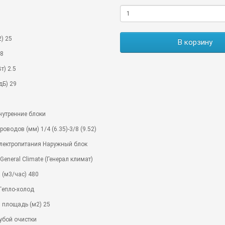
) 25
В корзину
.8
т) 2.5
дБ) 29
нутренние блоки
оводов (мм) 1/4 (6.35)-3/8 (9.52)
лектропитания Наружный блок
eneral Climate (Генерал климат)
 (м3/час) 480
Тепло-холод
 площадь (м2) 25
убой очистки