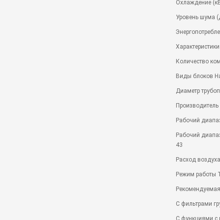
Охлаждение (кВ
Уровень шума (
Энергопотреблен
Характеристики
Количество ком
Виды блоков Н
Диаметр трубопр
Производитель G
Рабочий диапаз
Рабочий диапаз
43
Расход воздуха
Режим работы 
Рекомендуемая
С фильтрами гр
С функциями с 