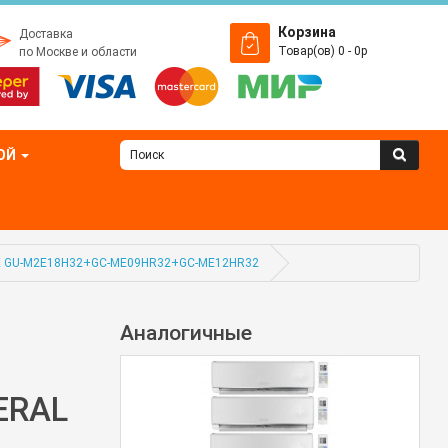
Корзина
Доставка
Товар(ов) 0 - 0р
по Москве и области
ОЙ
TE GU-M2E18H32+GC-ME09HR32+GC-ME12HR32
Аналогичные
ERAL