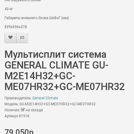
43 кг
Габариты внешнего блока ШхВхГ (мм)
899x596x378
Мультисплит система
GENERAL CLIMATE GU-
M2E14H32+GC-
ME07HR32+GC-ME07HR32
Производитель:
General Climate
Модель: GU-M2E14H32+GC-ME07HR32+GC-ME07HR32
Наличие:
на складе
Артикул 81918
79 050р