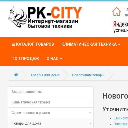
г.
до
КАТАЛОГ ТОВАРОВ
КЛИМАТИЧЕСКАЯ ТЕХНИКА
ТОП ПРОДАЖ
О НАС
Товары для дома
Новогодние товары
Все для животных
Новог
Климатическая техника
+
Уточнить
Строительство и ремонт
+
Ели иск
Товары для дома
-
Электро