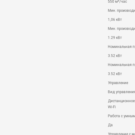
550 м³/час
Мин. производи
1,06 кВт
Мин. производ
1.29 кВт
Номинальная п
3.52 кВт
Номинальная п
3.52 кВт
Управление
Вид управлени
Дистанционное 
Wi-Fi
Работа с умны
Да
Управление c м