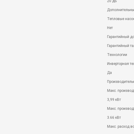
20 дБ
Дополнительны
Тепловые насо
Нет
Гарантийный д
Гарантийный т
Технологии
Инверторная те
Да
Производитель
Макс. производ
3,99 кВт
Макс. произво
3.66 кВт
Макс. расход в