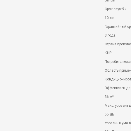
Белый
Срок службы
10 лет
Гарантийный ср
3 года
Страна произв
КНР
Потребительски
Область приме
Кондициониро
Эффективен дл
36 м²
Макс. уровень 
55 дБ
Уровень шума в