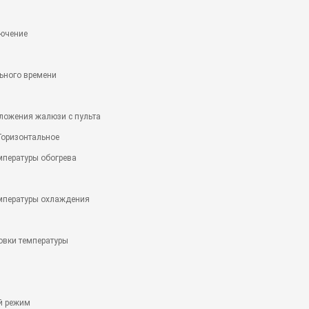
лючение
ьного времени
ложения жалюзи с пульта
Горизонтальное
мпературы обогрева
емпературы охлаждения
овки температуры
й режим