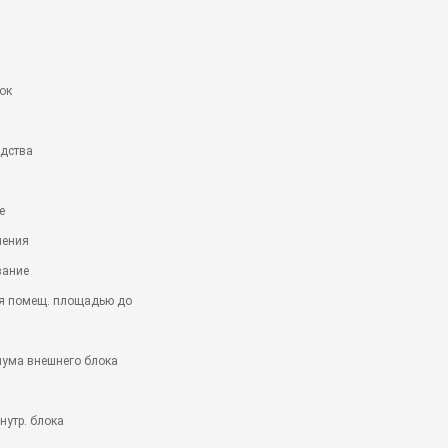
ок
одства
е
нения
вание
я помещ. площадью до
шума внешнего блока
нутр. блока