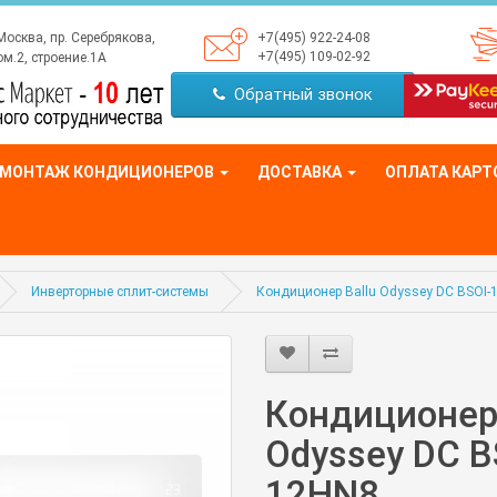
Москва, пр. Серебрякова,
+7(495) 922-24-08
+7(495) 109-02-92
м.2, строение.1А
Обратный звонок
МОНТАЖ КОНДИЦИОНЕРОВ
ДОСТАВКА
ОПЛАТА КАРТ
Инверторные сплит-системы
Кондиционер Ballu Odyssey DС BSOI-
Кондиционер 
Odyssey DС B
12HN8