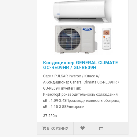
Кондиционер GENERAL CLIMATE
GC-RE09HR / GU-RE09H
Серия PULSAR Inverter / Класс А/
АКондиционер General Climate GC-RE09HR /
GU-RE09H inverterТип:
ИнверторПроизводительность охлаждения,
кВт: 1.09-3.43Производительность обогрева,
кВт: 1.15-3.88Электропи..
37 230р
В КОРЗИНУ