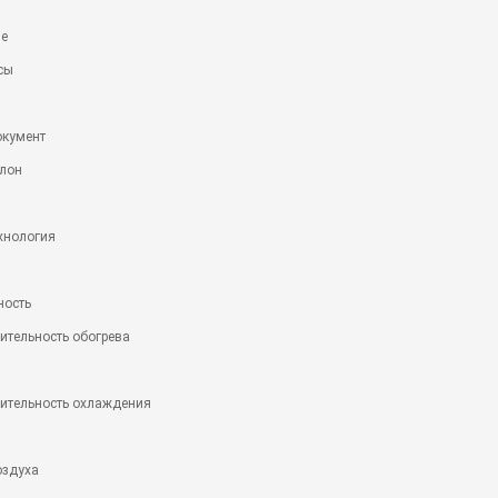
е
сы
окумент
алон
хнология
ность
ительность обогрева
дительность охлаждения
оздуха