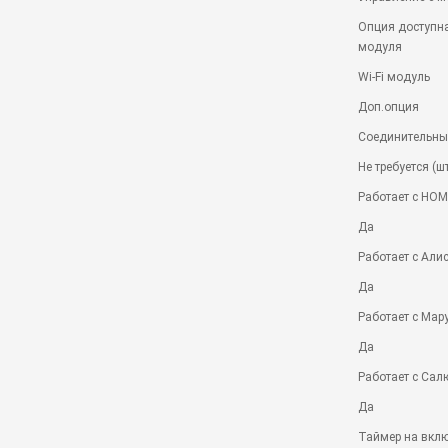
Опция доступна
модуля
Wi-Fi модуль
Доп.опция
Соединительный
Не требуется (
Работает с HO
Да
Работает с Али
Да
Работает с Мар
Да
Работает с Сал
Да
Таймер на вкл