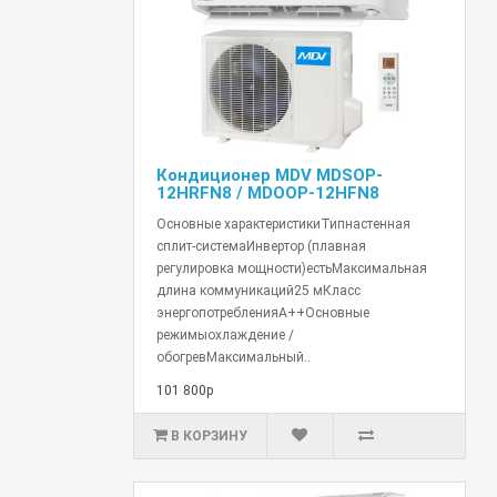
Кондиционер MDV MDSOP-
12HRFN8 / MDOOP-12HFN8
Основные характеристикиТипнастенная
сплит-системаИнвертор (плавная
регулировка мощности)естьМаксимальная
длина коммуникаций25 мКласс
энергопотребленияA++Основные
режимыохлаждение /
обогревМаксимальный..
101 800р
В КОРЗИНУ