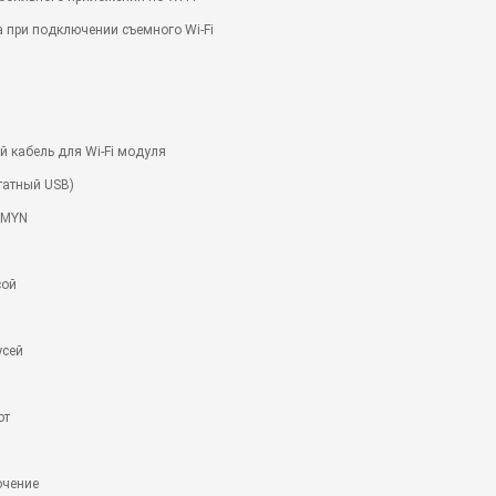
 при подключении съемного Wi-Fi
 кабель для Wi-Fi модуля
штатный USB)
MMYN
сой
усей
ют
ючение