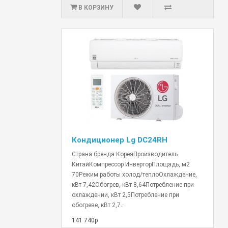
В КОРЗИНУ
Кондиционер Lg DC24RH
Страна бренда КореяПроизводитель
КитайКомпрессор ИнверторПлощадь, м2
70Режим работы холод/теплоОхлаждение,
кВт 7,42Обогрев, кВт 8,64Потребление при
охлаждении, кВт 2,5Потребление при
обогреве, кВт 2,7..
141 740р