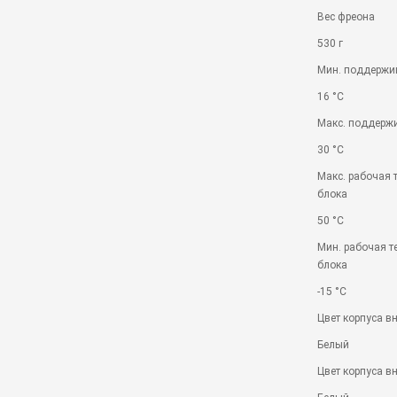
Вес фреона
530 г
Мин. поддержи
16 °С
Макс. поддерж
30 °С
Макс. рабочая 
блока
50 °С
Мин. рабочая т
блока
-15 °С
Цвет корпуса в
Белый
Цвет корпуса вн