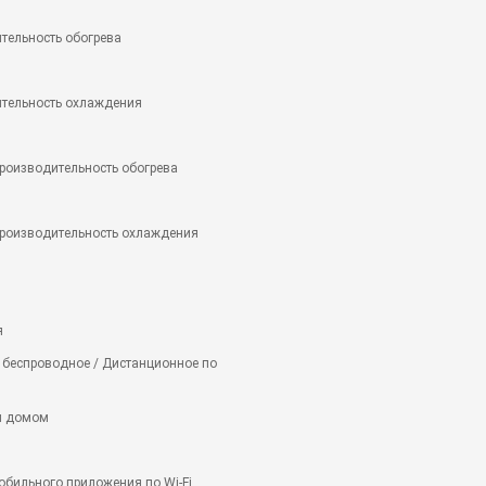
тельность обогрева
ительность охлаждения
роизводительность обогрева
роизводительность охлаждения
я
беспроводное / Дистанционное по
м домом
обильного приложения по Wi-Fi