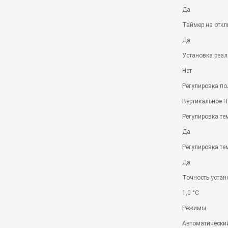
Да
Таймер на отк
Да
Установка реал
Нет
Регулировка по
Вертикальное+
Регулировка те
Да
Регулировка т
Да
Точность устан
1,0 °С
Режимы
Автоматически