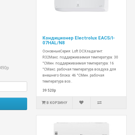
Кондиционер Electrolux EACS/I-
07HAL/N8
ОсновныеСерия: Loft DCХладагент:
R32Макс. поддерживаемая температура: 30
°СМин. поддерживаемая температура: 16
490р
°СМакс. рабочая температура воздуха для
внешнего блока: 46 °СМин. рабочая
температура воз..
39 520р
В КОРЗИНУ