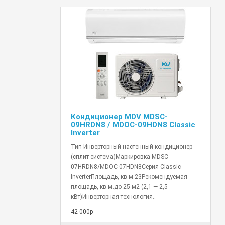
Кондиционер MDV MDSC-
09HRDN8 / MDOC-09HDN8 Classic
Inverter
Тип Инверторный настенный кондиционер
(сплит-система)Маркировка MDSC-
07HRDN8/MDOC-07HDN8Серия Classic
InverterПлощадь, кв.м.23Рекомендуемая
площадь, кв.м.до 25 м2 (2,1 — 2,5
кВт)Инверторная технология..
42 000р