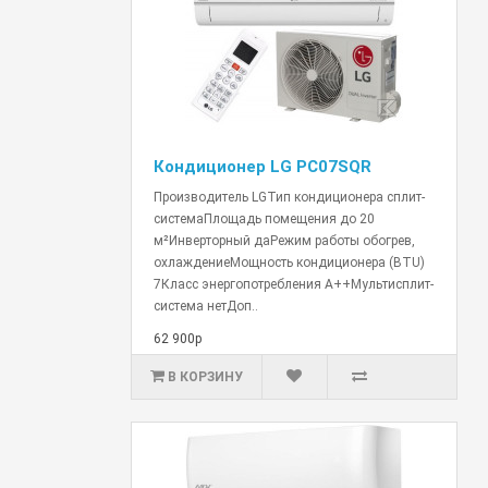
Кондиционер LG PC07SQR
Производитель LGТип кондиционера сплит-
системаПлощадь помещения до 20
м²Инверторный даРежим работы обогрев,
охлаждениеМощность кондиционера (BTU)
7Класс энергопотребления A++Мультисплит-
система нетДоп..
62 900р
В КОРЗИНУ