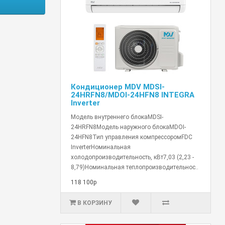
Кондиционер MDV MDSI-
24HRFN8/MDOI-24HFN8 INTEGRA
Inverter
Модель внутреннего блокаMDSI-
24HRFN8Модель наружного блокаMDOI-
24HFN8Тип управления компрессоромFDC
InverterНоминальная
холодопроизводительность, кВт7,03 (2,23 -
8,79)Номинальная теплопроизводительнос..
118 100р
В КОРЗИНУ