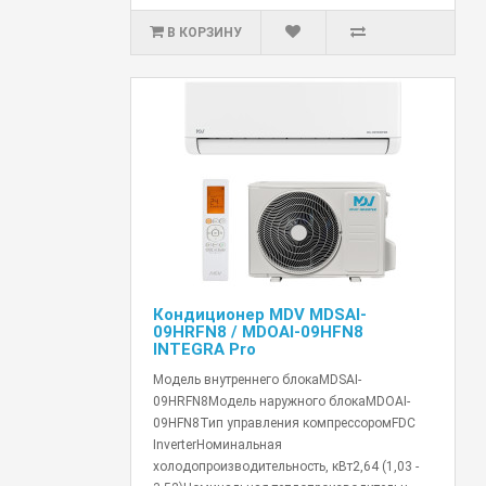
В КОРЗИНУ
Кондиционер MDV MDSAI-
09HRFN8 / MDOAI-09HFN8
INTEGRA Pro
Модель внутреннего блокаMDSAI-
09HRFN8Модель наружного блокаMDOAI-
09HFN8Тип управления компрессоромFDC
InverterНоминальная
холодопроизводительность, кВт2,64 (1,03 -