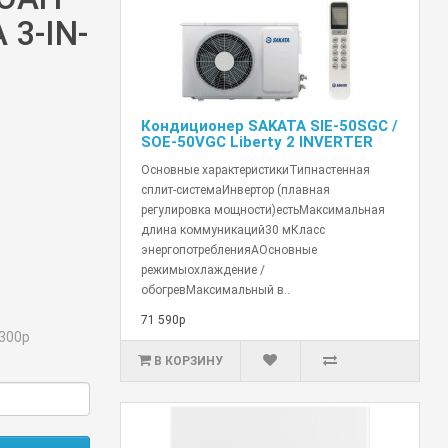
 3-IN-
Кондиционер SAKATA SIE-50SGC /
SOE-50VGC Liberty 2 INVERTER
Основные характеристикиТипнастенная
сплит-системаИнвертор (плавная
регулировка мощности)естьМаксимальная
длина коммуникаций30 мКласс
энергопотребленияAОсновные
режимыохлаждение /
обогревМаксимальный в..
71 590р
300р
В КОРЗИНУ