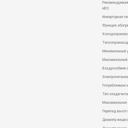
Рекомендуемая 
кВт)
Инверторная те
Функция обогр
Холодопроизвод
Теплопроизводи
Минимальный у
Максимальный 
Воздухообмен (
Электропитание
Потребляемая м
Тип хладагента
Максимальная 
Перепад высот
Диаметр жидкос