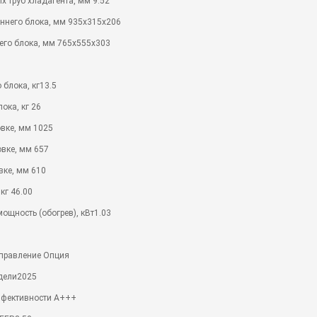
х труб хладагента, мм 9.52
ннего блока, мм 935x315x206
его блока, мм 765x555x303
 блока, кг13.5
ока, кг 26
вке, мм 1025
овке, мм 657
вке, мм 610
 кг 46.00
ощность (обогрев), кВт1.03
 управление Опция
дели2025
ффективности A+++