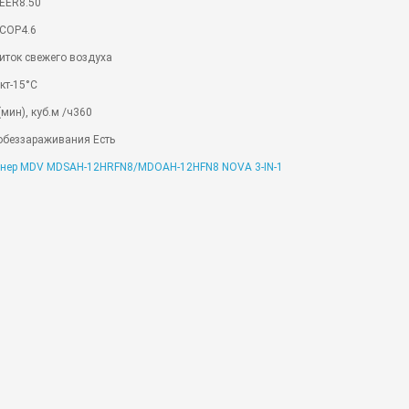
EER8.50
COP4.6
иток свежего воздуха
кт-15°C
мин), куб.м /ч360
обеззараживания Есть
нер MDV MDSAH-12HRFN8/MDOAH-12HFN8 NOVA 3-IN-1