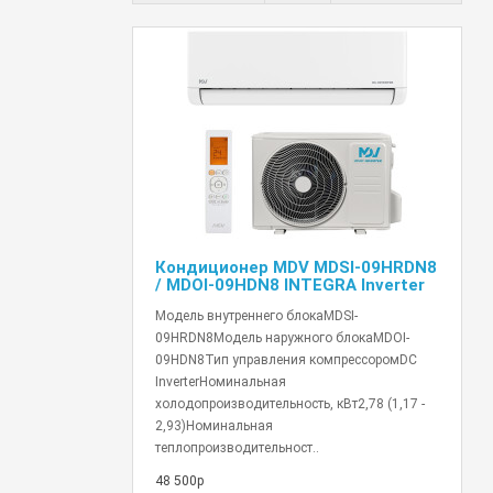
Кондиционер MDV MDSI-09HRDN8
/ MDOI-09HDN8 INTEGRA Inverter
Модель внутреннего блокаMDSI-
09HRDN8Модель наружного блокаMDOI-
09HDN8Тип управления компрессоромDC
InverterНоминальная
холодопроизводительность, кВт2,78 (1,17 -
2,93)Номинальная
теплопроизводительност..
48 500р