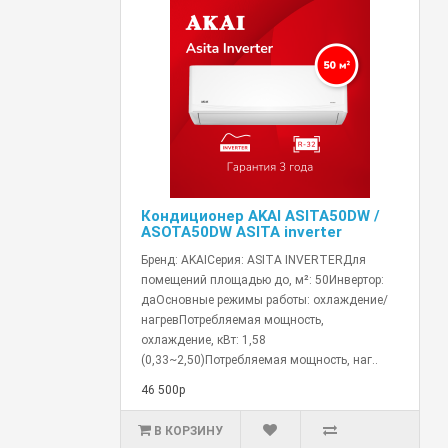
Кондиционер AKAI ASITA50DW /
ASOTA50DW ASITA inverter
Бренд: AKAIСерия: ASITA INVERTERДля
помещений площадью до, м²: 50Инвертор:
даОсновные режимы работы: охлаждение/
нагревПотребляемая мощность,
охлаждение, кВт: 1,58
(0,33~2,50)Потребляемая мощность, наг..
46 500р
В КОРЗИНУ