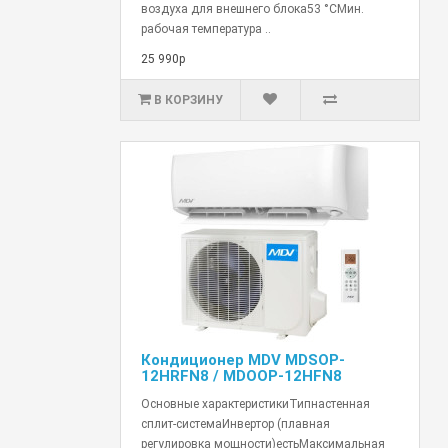
воздуха для внешнего блока53 °СМин.
рабочая температура ..
25 990р
В КОРЗИНУ
Кондиционер MDV MDSOP-
12HRFN8 / MDOOP-12HFN8
Основные характеристикиТипнастенная
сплит-системаИнвертор (плавная
регулировка мощности)естьМаксимальная