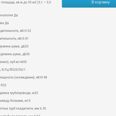
В корзину
площадь, кв.м.до 35 м2 (3,1 — 3,5
хнология Да
ева Да
ительность, кВт3.52
тельность, кВт3.81
ровень шума, дБ20
уровень шума, дБ36
макс), куб.м/ч600
, В/Гц/Ф220/50/1
ощность (охлаждение), кВт0.98
 R32
длина трубопровода, м25
 между блоками, м10
тных труб хладагента, мм 6.35