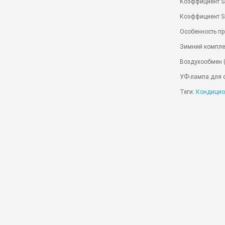
Коэффициент S
Коэффициент S
Особенность пр
Зимний компле
Воздухообмен (
УФ-лампа для 
Теги:
Кондицио