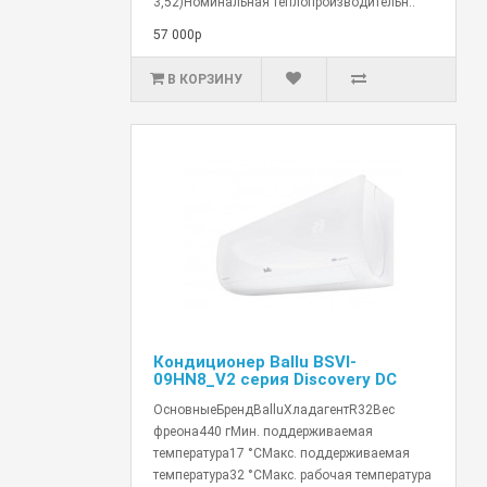
3,52)Номинальная теплопроизводительн..
57 000р
В КОРЗИНУ
Кондиционер Ballu BSVI-
09HN8_V2 серия Discovery DC
ОсновныеБрендBalluХладагентR32Вес
фреона440 гМин. поддерживаемая
температура17 °СМакс. поддерживаемая
температура32 °СМакс. рабочая температура