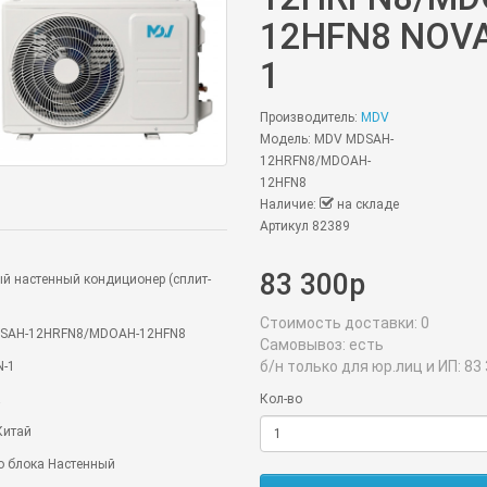
12HFN8 NOVA
1
Производитель:
MDV
Модель: MDV MDSAH-
12HRFN8/MDOAH-
12HFN8
Наличие:
на складе
Артикул 82389
83 300р
й настенный кондиционер (сплит-
Стоимость доставки:
0
DSAH-12HRFN8/MDOAH-12HFN8
Самовывоз:
есть
б/н только для юр.лиц и ИП:
83 
N-1
Кол-во
а
Китай
о блока Настенный