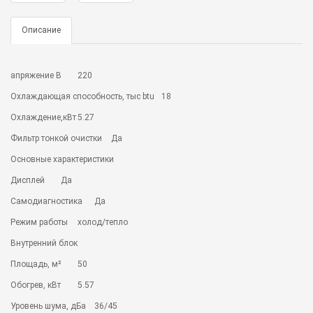
Описание
апряжение В
220
Охлаждающая способность, тыс btu
18
Охлаждение,кВт
5.27
Фильтр тонкой очистки
Да
Основные характеристики
Дисплей
Да
Самодиагностика
Да
Режим работы
холод/тепло
Внутренний блок
Площадь, м²
50
Обогрев, кВт
5.57
Уровень шума, дБа
36/45