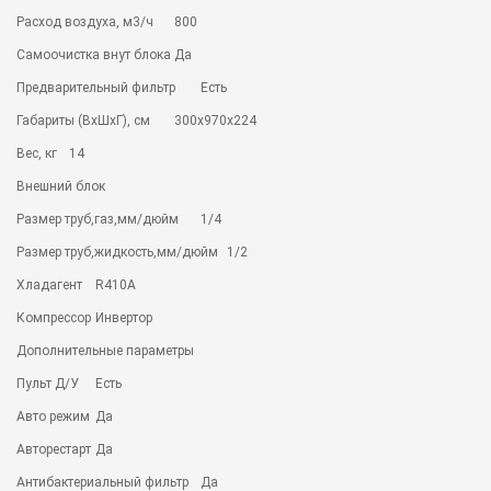
Расход воздуха, м3/ч
800
Самоочистка внут блока
Да
Предварительный фильтр
Есть
Габариты (ВхШхГ), см
300х970х224
Вес, кг
14
Внешний блок
Размер труб,газ,мм/дюйм
1/4
Размер труб,жидкость,мм/дюйм
1/2
Хладагент
R410A
Компрессор
Инвертор
Дополнительные параметры
Пульт Д/У
Есть
Авто режим
Да
Авторестарт
Да
Антибактериальный фильтр
Да