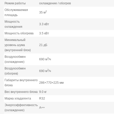
Режим работы
охлаждение / обогрев
Обслуживаемая
2
35 м
площадь
Мощность
3.3 кВт
охлаждения
Мощность обогрева
3.5 кВт
Минимальный
уровень шума
21 дБ
(внутренний блок)
Воздухообмен
3
690 м
/ч
(охлаждение)
Воздухообмен
3
690 м
/ч
(обогрев)
Габариты внутреннего
286×770×225 мм
блока
Вес внутреннего блока
9.0 кг
Марка хладагента
R32
Энергоэффективность
A++
(охлаждение)