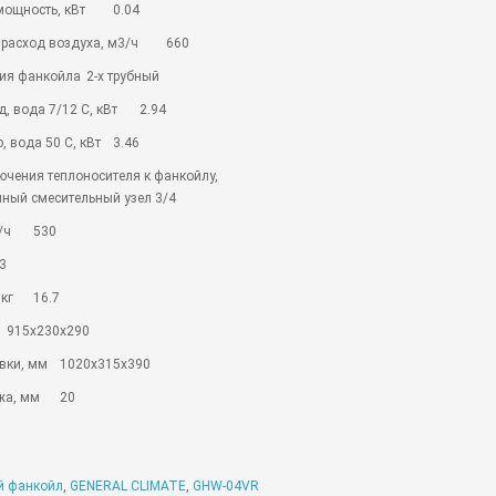
мощность, кВт
0.04
расход воздуха, м3/ч
660
ия фанкойла
2-х трубный
, вода 7/12 С, кВт
2.94
, вода 50 С, кВт
3.46
чения теплоносителя к фанкойлу,
нный смесительный узел 3/4
/ч
530
3
 кг
16.7
915х230х290
вки, мм
1020х315х390
жа, мм
20
й фанкойл
,
GENERAL CLIMATE
,
GHW-04VR