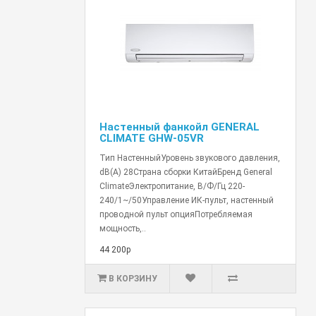
Настенный фанкойл GENERAL
CLIMATE GHW-05VR
Тип НастенныйУровень звукового давления,
dB(A) 28Страна сборки КитайБренд General
ClimateЭлектропитание, В/Ф/Гц 220-
240/1~/50Управление ИК-пульт, настенный
проводной пульт опцияПотребляемая
мощность,..
44 200р
В КОРЗИНУ