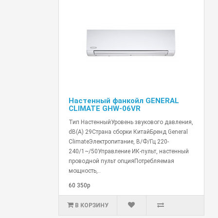
Настенный фанкойл GENERAL
CLIMATE GHW-06VR
Тип НастенныйУровень звукового давления,
dB(A) 29Страна сборки КитайБренд General
ClimateЭлектропитание, В/Ф/Гц 220-
240/1~/50Управление ИК-пульт, настенный
проводной пульт опцияПотребляемая
мощность,..
60 350р
В КОРЗИНУ