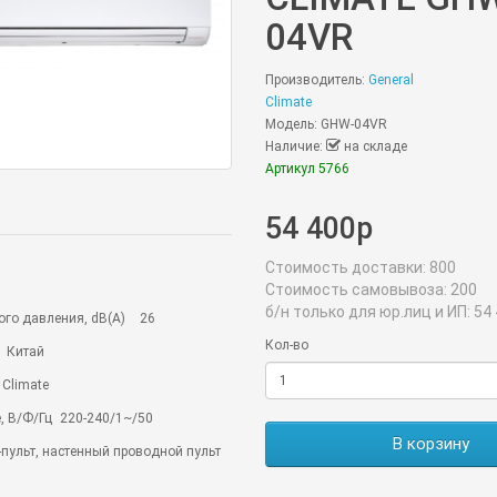
04VR
Производитель:
General
Climate
Модель: GHW-04VR
Наличие:
на складе
Артикул 5766
54 400р
Стоимость доставки:
800
Стоимость самовывоза:
200
б/н только для юр.лиц и ИП:
54 
ого давления, dB(A)
26
Кол-во
Китай
 Climate
, В/Ф/Гц
220-240/1~/50
В корзину
-пульт, настенный проводной пульт