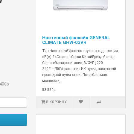
Настенный фанкойл GENERAL
CLIMATE GHW-03VR
Тип НастенныйУровень звукового давления,
dB(A) 24Страна сборки КитайБренд General
ClimateЭлектропитание, В/Ф/Гц 220-
240/1~/50Управление ИК-пульт, настенный
проводной пульт опцияПотребляемая
мощность,..
400р
53 550р
В КОРЗИНУ