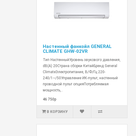
Настенный фанкойл GENERAL
CLIMATE GHW-02VR
Тип НастенныйУровень звукового давления,
dB(A) 20Страна сборки КитайБренд General
ClimateЭлектропитание, В/Ф/Гц 220-
240/1~/50Управление ИК-пульт, настенный
проводной пульт опцияПотребляемая
мощность,..
46 750р
В КОРЗИНУ