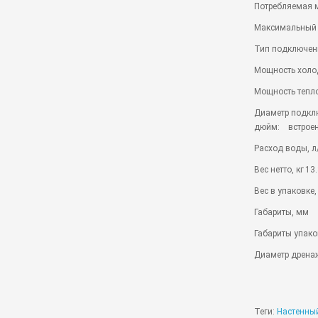
Потребляемая 
Максимальный 
Тип подключен
Мощность холод
Мощность тепло
Диаметр подклю
дюйм:
встрое
Расход воды, л
Вес нетто, кг
13.
Вес в упаковке,
Габариты, мм
Габариты упако
Диаметр дрена
Теги:
Настенны