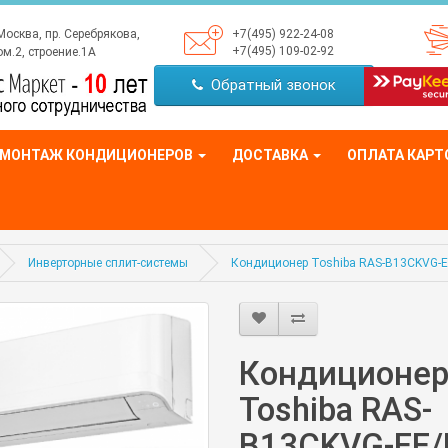
Москва, пр. Серебрякова,
+7(495) 922-24-08
+7(495) 109-02-92
м.2, строение.1А
Обратный звонок
МОНТАЖ КОНДИЦИОНЕРОВ
ДОСТАВКА
ОПЛАТА КАРТ
Инверторные сплит-системы
Кондиционер Toshiba RAS-B13CKVG-
Кондиционе
Toshiba RAS-
B13CKVG-EE/