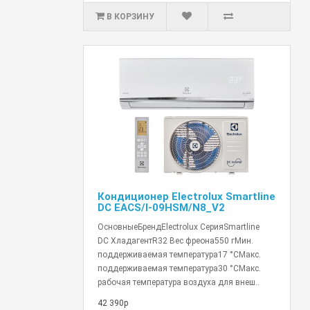
В КОРЗИНУ
Кондиционер Electrolux Smartline
DC EACS/I-09HSM/N8_V2
ОсновныеБрендElectrolux СерияSmartline
DC ХладагентR32 Вес фреона550 гМин.
поддерживаемая температура17 °СМакс.
поддерживаемая температура30 °СМакс.
рабочая температура воздуха для внеш..
42 390р