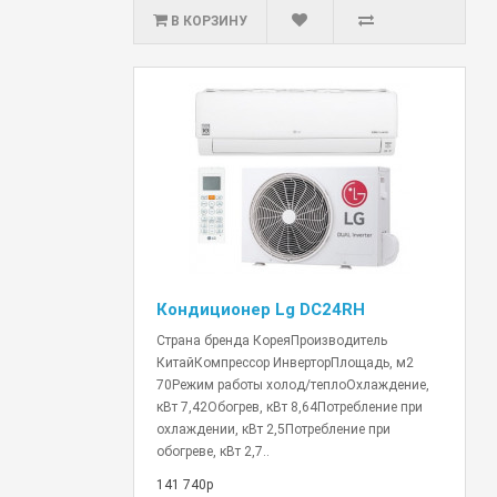
В КОРЗИНУ
Кондиционер Lg DC24RH
Страна бренда КореяПроизводитель
КитайКомпрессор ИнверторПлощадь, м2
70Режим работы холод/теплоОхлаждение,
кВт 7,42Обогрев, кВт 8,64Потребление при
охлаждении, кВт 2,5Потребление при
обогреве, кВт 2,7..
141 740р