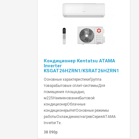
Кондиционер Kentatsu ATAMA
Inverter
KSGAT26HZRN1/KSRAT26HZRN1
Основные характеристикиГруппа
товараБытовые сплит-системыДля
помещения площадью,
м225НаименованиеБытовой
кондиционерОблачные
кондиционерыНетОсновные режимы
работыОхлаждение/нагревСерияATAMA
InverterТе..
38 090р