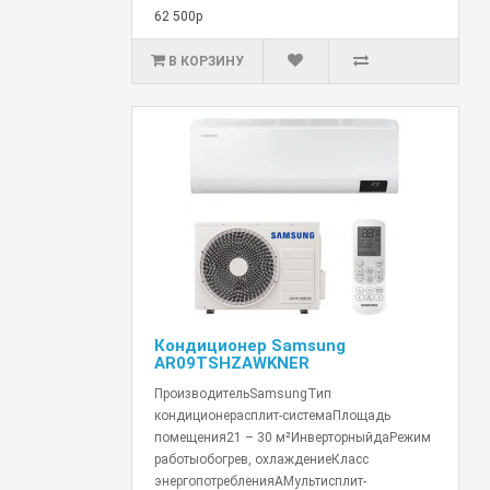
62 500р
В КОРЗИНУ
Кондиционер Samsung
AR09TSHZAWKNER
ПроизводительSamsungТип
кондиционерасплит-системаПлощадь
помещения21 – 30 м²ИнверторныйдаРежим
работыобогрев, охлаждениеКласс
энергопотребленияAМультисплит-