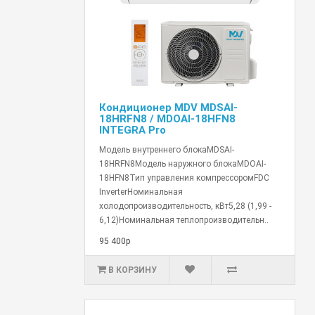
Кондиционер MDV MDSAI-
18HRFN8 / MDOAI-18HFN8
INTEGRA Pro
Модель внутреннего блокаMDSAI-
18HRFN8Модель наружного блокаMDOAI-
18HFN8Тип управления компрессоромFDC
InverterНоминальная
холодопроизводительность, кВт5,28 (1,99 -
6,12)Номинальная теплопроизводительн..
95 400р
В КОРЗИНУ