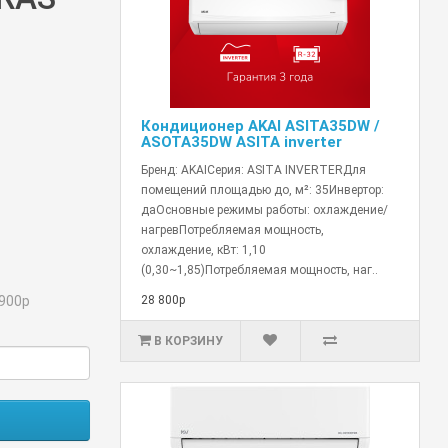
Кондиционер AKAI ASITA35DW /
ASOTA35DW ASITA inverter
Бренд: AKAIСерия: ASITA INVERTERДля
помещений площадью до, м²: 35Инвертор:
даОсновные режимы работы: охлаждение/
нагревПотребляемая мощность,
охлаждение, кВт: 1,10
(0,30~1,85)Потребляемая мощность, наг..
900р
28 800р
В КОРЗИНУ