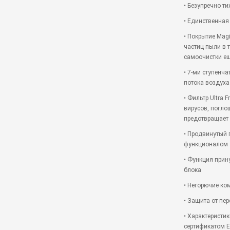
• Безупречно ти
• Единственная
• Покрытие Mag
частиц пыли в 
самоочистки е
• 7-ми ступенч
потока воздуха
• Фильтр Ultra F
вирусов, погло
предотвращает
• Продвинутый 
функционалом
• Функция прин
блока
• Негорючие ко
• Защита от пе
• Характеристи
сертификатом Eur