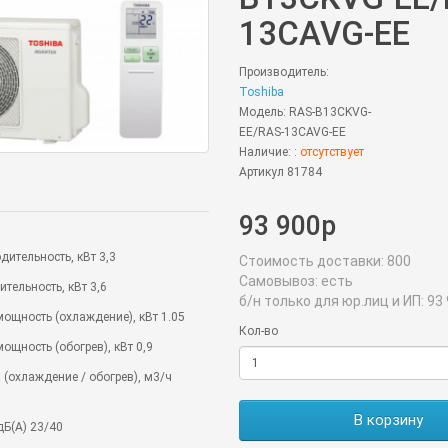
13CAVG-EE
Производитель:
Toshiba
Модель: RAS-B13CKVG-
EE/RAS-13CAVG-EE
Наличие: :
отсутствует
Артикул 81784
93 900р
ительность, кВт 3,3
Стоимость доставки:
800
Самовывоз:
есть
тельность, кВт 3,6
б/н только для юр.лиц и ИП:
93 
ощность (охлаждение), кВт 1.05
Кол-во
ощность (обогрев), кВт 0,9
 (охлаждение / обогрев), м3/ч
В корзину
дБ(А) 23/40