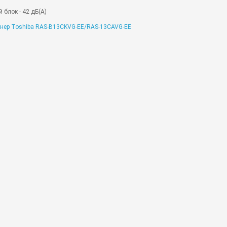
 блок - 42 дБ(А)
нер Toshiba RAS-B13CKVG-EE/RAS-13CAVG-EE