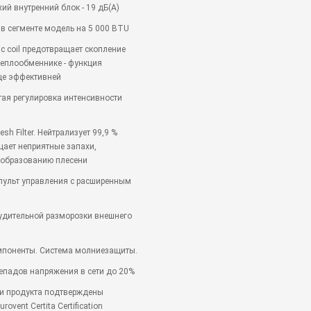
хий внутренний блок - 19 дБ(А)
 в сегменте модель на 5 000 BTU
ic coil предотвращает скопление
теплообменнике - функция
ще эффективней
атая регулировка интенсивности
resh Filter. Нейтрализует 99,9 %
щает неприятные запахи,
 образованию плесени
пульт управления с расширенным
удительной разморозки внешнего
мпоненты. Система молниезащиты.
репадов напряжения в сети до 20%
ки продукта подтверждены
ovent Certita Certification