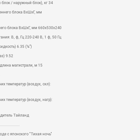
 блок / наружный блок), кг 34
еннего блока ВхШхГ, мм
его блока ВхШхГ, мм 660x530x240
ния: В, ф, Гц 220-240 В, 1 ф, 50 Гц
идкость) 6.35 (¼”)
аз) 9.52
длина магистрали, м 15
а
их температур (воздух, охл):
х температур (воздух, нагр):
одитель Тайланд
.....................
еводе с японского "Тихая ночь"