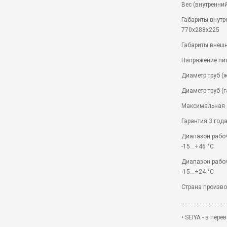
Вес (внутренний
Габариты внутр
770x288x225
Габариты внешн
Напряжение пита
Диаметр труб (ж
Диаметр труб (г
Максимальная 
Гарантия 3 год
Диапазон рабоч
-15...+46 °C
Диапазон рабочи
-15...+24 °C
Страна произв
..............................
• SEIYA - в пер