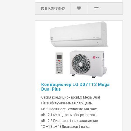
В КОРЗИНУ
Кондиционер LG D07TT2 Mega
Dual Plus
Серия кондиционеровLG Mega Dual
PlusОбслуживаемая площадь,
м² 21Мощность охлаждения max,
кВт 2,14Мощность обогрева max,
кВт 2,5Диапазон t на охлаждение,
°C +18...+48Диапазон t на о..