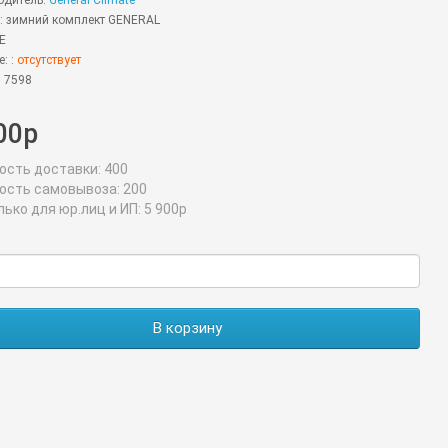
одитель:
General Climate
: зимний комплект GENERAL
E
: :
отсутствует
 7598
00р
ость доставки:
400
ость самовывоза:
200
лько для юр.лиц и ИП:
5 900р
В корзину