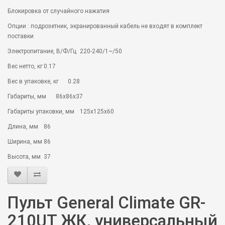
Блокировка от случайного нажатия
Опции : подрозетник, экранированный кабель не входят в комплект
поставки
Электропитание, В/Ф/Гц
220-240/1~/50
Вес нетто, кг
0.17
Вес в упаковке, кг
0.28
Габариты, мм
86х86х37
Габариты упаковки, мм
125х125х60
Длина, мм
86
Ширина, мм
86
Высота, мм
37
Пульт General Climate GR-
210UT ЖК, универсальный