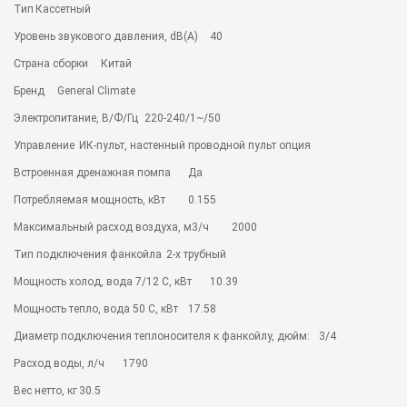
Тип
Кассетный
Уровень звукового давления, dB(A)
40
Страна сборки
Китай
Бренд
General Climate
Электропитание, В/Ф/Гц
220-240/1~/50
Управление
ИК-пульт, настенный проводной пульт опция
Встроенная дренажная помпа
Да
Потребляемая мощность, кВт
0.155
Максимальный расход воздуха, м3/ч
2000
Тип подключения фанкойла
2-х трубный
Мощность холод, вода 7/12 С, кВт
10.39
Мощность тепло, вода 50 С, кВт
17.58
Диаметр подключения теплоносителя к фанкойлу, дюйм:
3/4
Расход воды, л/ч
1790
Вес нетто, кг
30.5