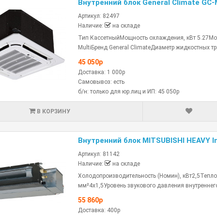
Внутренний блок General Climate GC
Артикул: 82497
Наличие:
на складе
Тип КассетныйМощность охлаждения, кВт 5.27Мощ
MultiБренд General ClimateДиаметр жидкостных тр
45 050р
Доставка: 1 000р
Самовывоз: есть
б/н: только для юр.лиц и ИП: 45 050р
В КОРЗИНУ
Внутренний блок MITSUBISHI HEAVY I
Артикул: 81142
Наличие:
на складе
Холодопроизводительность (Номин), кВт2,5Тепло
мм²4x1,5Уровень звукового давления внутреннего
55 860р
Доставка: 400р