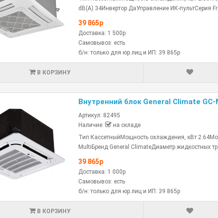
dB(A) 34Инвертор ДаУправление ИК-пультСерия Fre
39 865р
Доставка: 1 500р
Самовывоз: есть
б/н: только для юр.лиц и ИП: 39 865р
В КОРЗИНУ
Внутренний блок General Climate GC
Артикул: 82495
Наличие:
на складе
Тип КассетныйМощность охлаждения, кВт 2.64Мощ
MultiБренд General ClimateДиаметр жидкостных тр
39 865р
Доставка: 1 000р
Самовывоз: есть
б/н: только для юр.лиц и ИП: 39 865р
В КОРЗИНУ