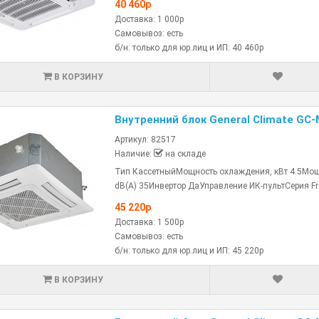
40 460р
Доставка: 1 000р
Самовывоз: есть
б/н: только для юр.лиц и ИП: 40 460р
В КОРЗИНУ
Внутренний блок General Climate GC-
Артикул: 82517
Наличие:
на складе
Тип КассетныйМощность охлаждения, кВт 4.5Мощно
dB(A) 35Инвертор ДаУправление ИК-пультСерия Fre
45 220р
Доставка: 1 500р
Самовывоз: есть
б/н: только для юр.лиц и ИП: 45 220р
В КОРЗИНУ