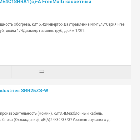
-ME4С18HRA1(с)-A FreeMulti кассетный
ность обогрева, кВт 5.42Инвертор ДаУправление ИК-пультСерия Free
уб, дюйм 1/4Диаметр газовых труб, дюйм 1/2П..
ndustries SRR25ZS-W
производительность (Номин), кВт3,4Межблочный кабель,
 блока (Охлаждение), дБ(А)24/30/33/37Уровень звукового д..