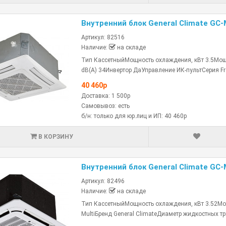
Внутренний блок General Climate GC-
Артикул: 82516
Наличие:
на складе
Тип КассетныйМощность охлаждения, кВт 3.5Мощно
dB(A) 34Инвертор ДаУправление ИК-пультСерия Fre
40 460р
Доставка: 1 500р
Самовывоз: есть
б/н: только для юр.лиц и ИП: 40 460р
В КОРЗИНУ
Внутренний блок General Climate GC
Артикул: 82496
Наличие:
на складе
Тип КассетныйМощность охлаждения, кВт 3.52Мощ
MultiБренд General ClimateДиаметр жидкостных тр