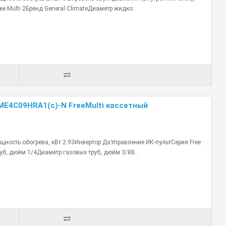
e Multi 2Бренд General ClimateДиаметр жидко..
-ME4С09HRA1(с)-N FreeMulti кассетный
ность обогрева, кВт 2.93Инвертор ДаУправление ИК-пультСерия Free
уб, дюйм 1/4Диаметр газовых труб, дюйм 3/8В..