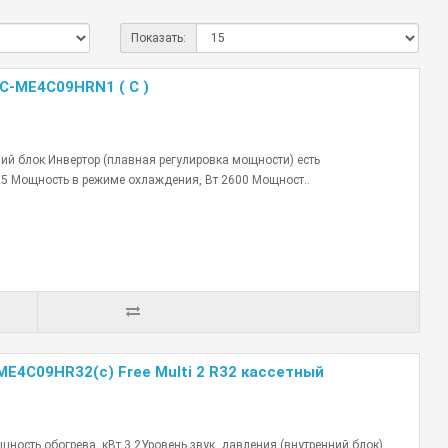
Показать:
C-ME4C09HRN1 ( C )
ий блок Инвертор (плавная регулировка мощности) есть
5 Мощность в режиме охлаждения, Вт 2600 Мощност..
ME4С09HR32(с) Free Multi 2 R32 кассетный
ость обогрева, кВт 3.2Уровень звук. давления (внутренний блок),