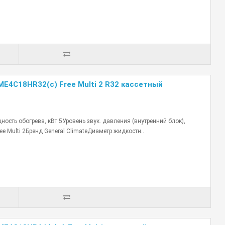
ME4С18HR32(с) Free Multi 2 R32 кассетный
сть обогрева, кВт 5Уровень звук. давления (внутренний блок),
e Multi 2Бренд General ClimateДиаметр жидкостн..