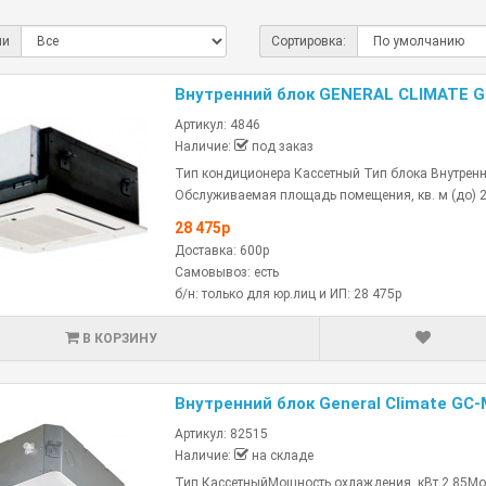
ли
Сортировка:
Внутренний блок GENERAL CLIMATE G
Артикул: 4846
Наличие:
под заказ
Тип кондиционера Кассетный Тип блока Внутренн
Обслуживаемая площадь помещения, кв. м (до) 2
28 475р
Доставка: 600р
Самовывоз: есть
б/н: только для юр.лиц и ИП: 28 475р
В КОРЗИНУ
Внутренний блок General Climate GC-
Артикул: 82515
Наличие:
на складе
Тип КассетныйМощность охлаждения, кВт 2.85Мощн