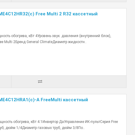
ME4С12HR32(c) Free Multi 2 R32 кассетный
сть обогрева, кВт 4Уровень звук. давления (внутренний блок),
e Multi 2Бренд General ClimateДиаметр жидкостн..
-ME4С12HRA1(с)-A FreeMulti кассетный
ность обогрева, кВт 4.1Инвертор ДаУправление ИК-пультСерия Free
уб, дюйм 1/4Диаметр газовых труб, дюйм 3/8По..