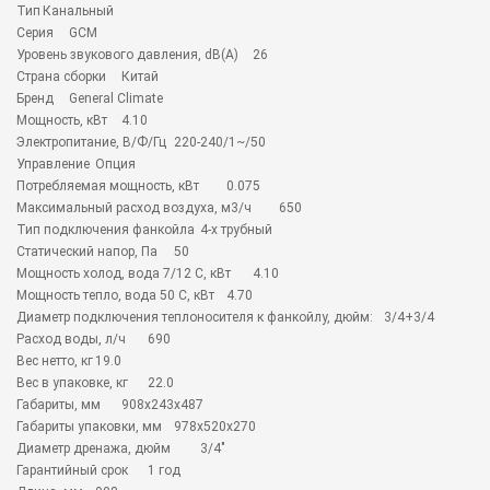
Тип
Канальный
Серия
GCM
Уровень звукового давления, dB(A)
26
Страна сборки
Китай
Бренд
General Climate
Мощность, кВт
4.10
Электропитание, В/Ф/Гц
220-240/1~/50
Управление
Опция
Потребляемая мощность, кВт
0.075
Максимальный расход воздуха, м3/ч
650
Тип подключения фанкойла
4-х трубный
Статический напор, Па
50
Мощность холод, вода 7/12 С, кВт
4.10
Мощность тепло, вода 50 С, кВт
4.70
Диаметр подключения теплоносителя к фанкойлу, дюйм:
3/4+3/4
Расход воды, л/ч
690
Вес нетто, кг
19.0
Вес в упаковке, кг
22.0
Габариты, мм
908х243х487
Габариты упаковки, мм
978х520х270
Диаметр дренажа, дюйм
3/4"
Гарантийный срок
1 год